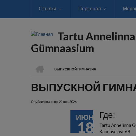
Перейти
Ссылки
Персонал
Меро
к
основному
содержанию
Tartu Annelinna
Gümnaasium
ГЛАВНАЯ
ВЫПУСКНОЙ ГИМНАЗИЯ
СТРОКА
ВЫПУСКНОЙ ГИМН
НАВИГАЦИИ
Опубликовано
ср, 21 янв 2026
Где:
ИЮН
18
Tartu Annelinna 
Kaunase pst 68