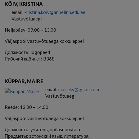
KÕIV, KRISTINA
email:
kristina.koiv@annelinn.edu.ee
Vastuvõtuaeg:
Neljapäev: 09.00 – 13.00
Väljaspool vastuvõtuaega kokkuleppel
Должность:
logopeed
Рабочий кабинет:
B368
KÜPPAR, MAIRE
email:
maireky@gmail.com
Vastuvõtuaeg:
Reede: 13.00 – 14.00
Väljaspool vastuvõtuaega kokkuleppel
Должность:
учитель, õpilasnõustaja
Предметы:
эстонский язык, литература