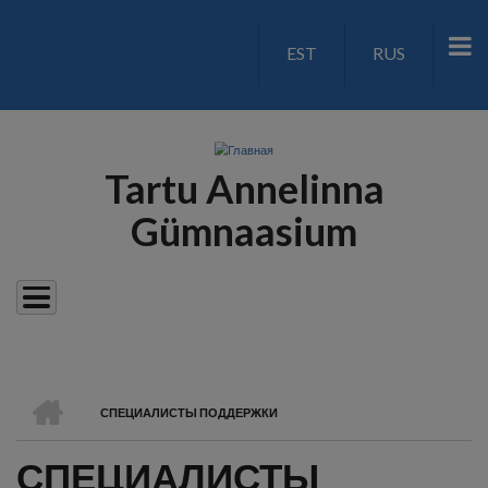
Перейти
к
EST
RUS
LANGUAGE
основному
содержанию
SWITCH
V2
Tartu Annelinna
Gümnaasium
ГЛАВНАЯ
СПЕЦИАЛИСТЫ ПОДДЕРЖКИ
СТРОКА
СПЕЦИАЛИСТЫ
НАВИГАЦИИ