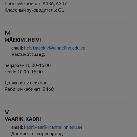
Рабочий кабинет:
A336, A337
Классный руководитель:
G1
M
MÄEKIVI, HEIVI
email:
heivi.maekivi@annelinn.edu.ee
Vastuvõttuaeg:
neljapäev 10.00-15.00
reede 10.00-15.00
Должность:
психолог
Рабочий кабинет:
B468
V
VAARIK, KADRI
email:
kadri.vaarik@annelinn.edu.ee
Должность:
eripedagoog