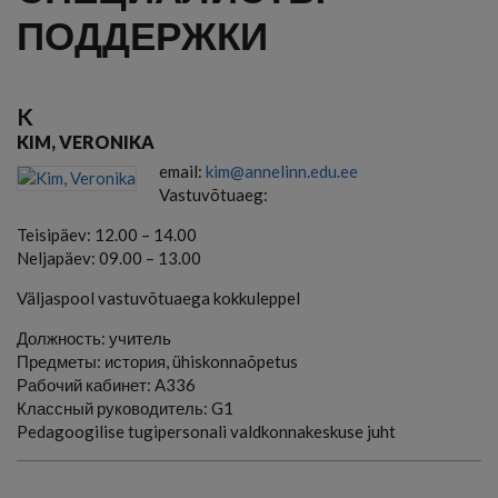
ПОДДЕРЖКИ
K
KIM, VERONIKA
email:
kim@annelinn.edu.ee
Vastuvõtuaeg:
Teisipäev: 12.00 – 14.00
Neljapäev: 09.00 – 13.00
Väljaspool vastuvõtuaega kokkuleppel
Должность:
учитель
Предметы:
история, ühiskonnaõpetus
Рабочий кабинет:
A336
Классный руководитель:
G1
Pedagoogilise tugipersonali valdkonnakeskuse juht