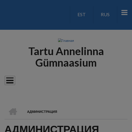
Перейти
к
EST
RUS
LANGUAGE
основному
содержанию
SWITCH
V2
Tartu Annelinna
Gümnaasium
ГЛАВНАЯ
АДМИНИСТРАЦИЯ
СТРОКА
АДМИНИСТРАЦИЯ
НАВИГАЦИИ