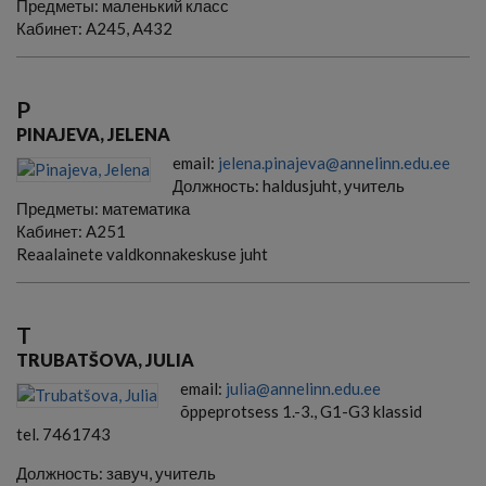
Предметы:
маленький класс
Кабинет:
A245, A432
P
PINAJEVA, JELENA
email:
jelena.pinajeva@annelinn.edu.ee
Должность:
haldusjuht, учитель
Предметы:
математика
Кабинет:
A251
Reaalainete valdkonnakeskuse juht
T
TRUBATŠOVA, JULIA
email:
julia@annelinn.edu.ee
õppeprotsess 1.-3., G1-G3 klassid
tel. 7461743
Должность:
завуч, учитель