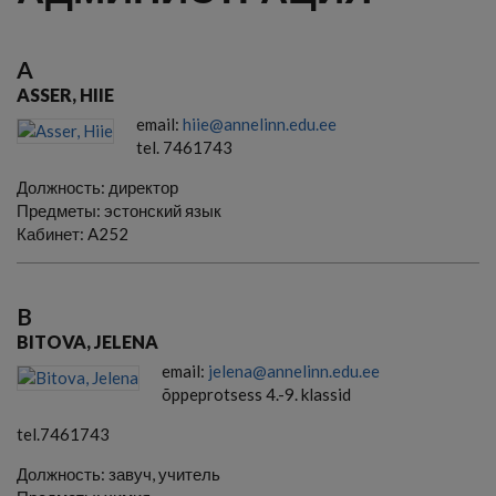
A
ASSER, HIIE
email:
hiie@annelinn.edu.ee
tel. 7461743
Должность:
директор
Предметы:
эстонский язык
Кабинет:
A252
B
BITOVA, JELENA
email:
jelena@annelinn.edu.ee
õppeprotsess 4.-9. klassid
tel.7461743
Должность:
завуч, учитель