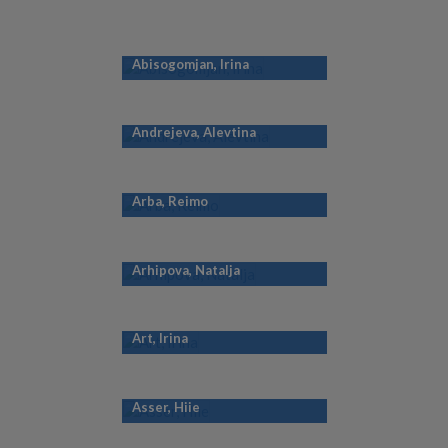
Abisogomjan, Irina
Andrejeva, Alevtina
Arba, Reimo
Arhipova, Natalja
Art, Irina
Asser, Hiie