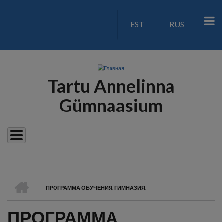
Перейти
к
EST
RUS
LANGUAGE
основному
содержанию
SWITCH
V2
Tartu Annelinna
Gümnaasium
ГЛАВНАЯ
ПРОГРАММА ОБУЧЕНИЯ. ГИМНАЗИЯ.
СТРОКА
ПРОГРАММА
НАВИГАЦИИ