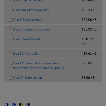
Lisa 5. Matemaatika
465.48 КБ
Lisa 6. Riigikaitseõpetus
135.43 КБ
Lisa 7. Sotsiaalained
370.56 КБ
Lisa 8. Uurimistöö alused
128.32 КБ
Lisa 9. Võõrkeeled
1010.77
КБ
Lisa 10. Moodulid
414.61 КБ
Lisa 11. Uurimistöö ja praktilise töö
590 КБ
koostamise ja võrmistamise juhend
Lisa 12. Koolieksam
83.66 КБ