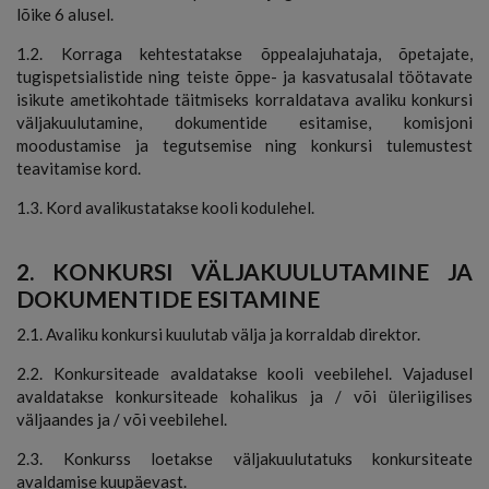
lõike 6 alusel.
1.2. Korraga kehtestatakse õppealajuhataja, õpetajate,
tugispetsialistide ning teiste õppe- ja kasvatusalal töötavate
isikute ametikohtade täitmiseks korraldatava avaliku konkursi
väljakuulutamine, dokumentide esitamise, komisjoni
moodustamise ja tegutsemise ning konkursi tulemustest
teavitamise kord.
1.3. Kord avalikustatakse kooli kodulehel.
2. KONKURSI VÄLJAKUULUTAMINE JA
DOKUMENTIDE ESITAMINE
2.1. Avaliku konkursi kuulutab välja ja korraldab direktor.
2.2. Konkursiteade avaldatakse kooli veebilehel. Vajadusel
avaldatakse konkursiteade kohalikus ja / või üleriigilises
väljaandes ja / või veebilehel.
2.3. Konkurss loetakse väljakuulutatuks konkursiteate
avaldamise kuupäevast.