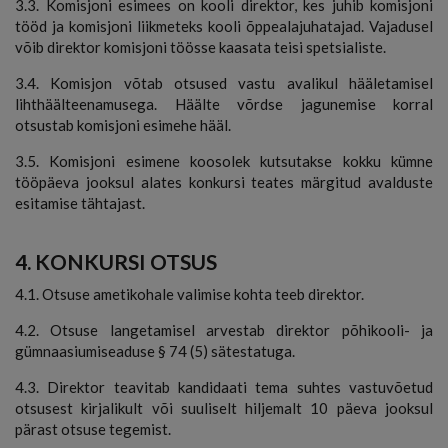
3.3. Komisjoni esimees on kooli direktor, kes juhib komisjoni
tööd ja komisjoni liikmeteks kooli õppealajuhatajad. Vajadusel
võib direktor komisjoni töösse kaasata teisi spetsialiste.
3.4. Komisjon võtab otsused vastu avalikul hääletamisel
lihthäälteenamusega. Häälte võrdse jagunemise korral
otsustab komisjoni esimehe hääl.
3.5. Komisjoni esimene koosolek kutsutakse kokku kümne
tööpäeva jooksul alates konkursi teates märgitud avalduste
esitamise tähtajast.
4. KONKURSI OTSUS
4.1. Otsuse ametikohale valimise kohta teeb direktor.
4.2. Otsuse langetamisel arvestab direktor põhikooli- ja
gümnaasiumiseaduse § 74 (5) sätestatuga.
4.3. Direktor teavitab kandidaati tema suhtes vastuvõetud
otsusest kirjalikult või suuliselt hiljemalt 10 päeva jooksul
pärast otsuse tegemist.