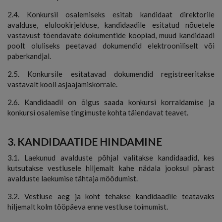
2.4. Konkursil osalemiseks esitab kandidaat direktorile
avalduse, elulookirjelduse, kandidaadile esitatud nõuetele
vastavust tõendavate dokumentide koopiad, muud kandidaadi
poolt oluliseks peetavad dokumendid elektrooniliselt või
paberkandjal.
2.5. Konkursile esitatavad dokumendid registreeritakse
vastavalt kooli asjaajamiskorrale.
2.6. Kandidaadil on õigus saada konkursi korraldamise ja
konkursi osalemise tingimuste kohta täiendavat teavet.
3. KANDIDAATIDE HINDAMINE
3.1. Laekunud avalduste põhjal valitakse kandidaadid, kes
kutsutakse vestlusele hiljemalt kahe nädala jooksul pärast
avalduste laekumise tähtaja möödumist.
3.2. Vestluse aeg ja koht tehakse kandidaadile teatavaks
hiljemalt kolm tööpäeva enne vestluse toimumist.