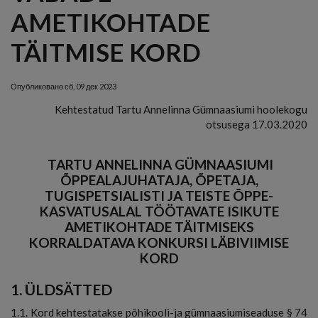
AMETIKOHTADE
TÄITMISE KORD
Опубликовано
сб, 09 дек 2023
Kehtestatud Tartu Annelinna Gümnaasiumi hoolekogu
otsusega 17.03.2020
TARTU ANNELINNA GÜMNAASIUMI
ÕPPEALAJUHATAJA, ÕPETAJA,
TUGISPETSIALISTI JA TEISTE ÕPPE-
KASVATUSALAL TÖÖTAVATE ISIKUTE
AMETIKOHTADE TÄITMISEKS
KORRALDATAVA KONKURSI LÄBIVIIMISE
KORD
1. ÜLDSÄTTED
1.1. Kord kehtestatakse põhikooli-ja gümnaasiumiseaduse § 74