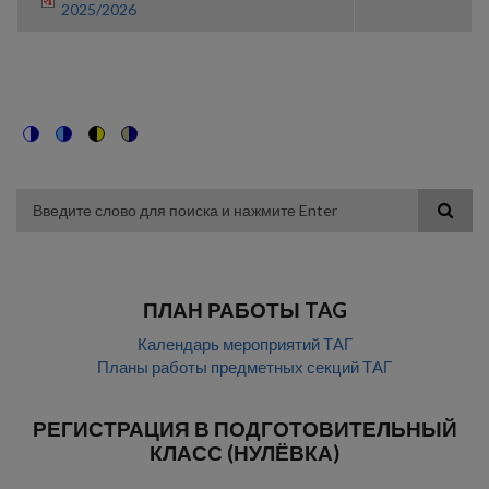
2025/2026
Switch
Switch
Switch
Switch
to
to
to
to
color
blue
high
soft
theme
theme
visibility
theme
Поиск
theme
ПЛАН РАБОТЫ TAG
Календарь мероприятий ТАГ
Планы работы предметных секций ТАГ
РЕГИСТРАЦИЯ В ПОДГОТОВИТЕЛЬНЫЙ
КЛАСС (НУЛЁВКА)