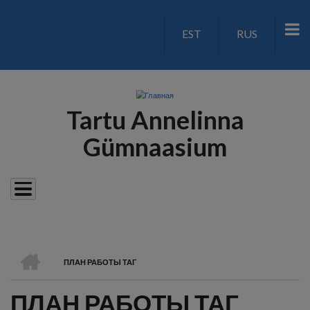
Перейти
к
EST
RUS
LANGUAGE
основному
содержанию
SWITCH
V2
Tartu Annelinna
Gümnaasium
ГЛАВНАЯ
ПЛАН РАБОТЫ ТАГ
СТРОКА
ПЛАН РАБОТЫ ТАГ
НАВИГАЦИИ