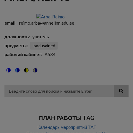
email
reimo.arba@annelinn.edu.ee
должность
учитель
предметы
loodusained
рабочий кабинет
A534
Switch
Switch
Switch
Switch
to
to
to
to
color
blue
high
soft
theme
theme
visibility
theme
Поиск
theme
ПЛАН РАБОТЫ TAG
Календарь мероприятий ТАГ