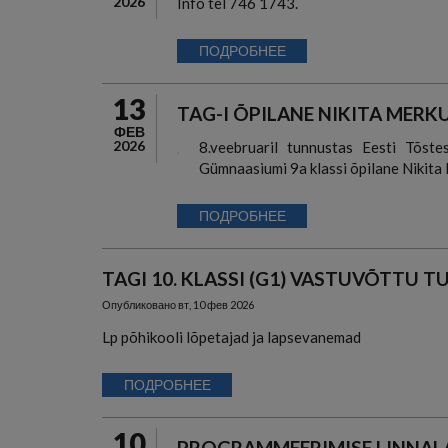
2026
Info tel 746 1743.
ПОДРОБНЕЕ
13
TAG-I ÕPILANE NIKITA MERK
ФЕВ
2026
8.veebruaril tunnustas Eesti Tõste
Gümnaasiumi 9a klassi õpilane Nikita 
ПОДРОБНЕЕ
TAGI 10. KLASSI (G1) VASTUVÕTTU 
Опубликовано
вт, 10 фев 2026
Lp põhikooli lõpetajad ja lapsevanemad
ПОДРОБНЕЕ
10
PROGRAMMEERIMISE LINNALAA