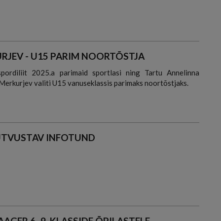
URJEV - U15 PARIM NOORTÕSTJA
spordiliit 2025.a parimaid sportlasi ning Tartu Annelinna
Merkurjev valiti U15 vanuseklassis parimaks noortõstjaks.
TUTVUSTAV INFOTUND
GER 6.-9. KLASSIDE ÕPILASTELE