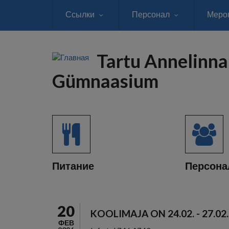
Перейти
Ссылки
Персонал
Меро
к
основному
содержанию
Tartu Annelinna
Gümnaasium
Питание
Персона
20
KOOLIMAJA ON 24.02. - 27.02
ФЕВ