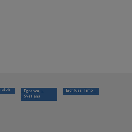
natoli
Eichfuss, Timo
Egorova,
Svetlana