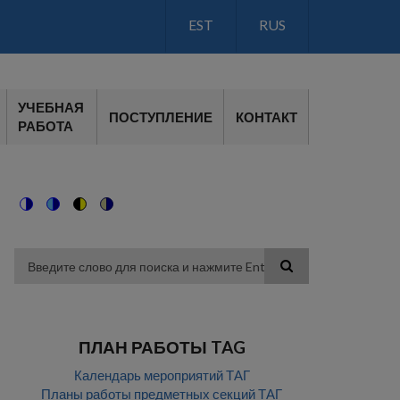
EST
RUS
LANGUAGE
SWITCH
V2
УЧЕБНАЯ
ПОСТУПЛЕНИЕ
КОНТАКТ
РАБОТА
Switch
Switch
Switch
Switch
to
to
to
to
color
blue
high
soft
theme
theme
visibility
theme
Поиск
theme
ПЛАН РАБОТЫ TAG
Календарь мероприятий ТАГ
Планы работы предметных секций ТАГ