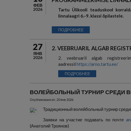
ФЕВ
2026
Tartu Ülikooli teaduskool korral
linnalaagri 6.–9. klassi õpilastele.
ПОДРОБНЕЕ
27
2. VEEBRUARIL ALGAB REGISTR
ЯНВ
2026
2. veebruaril algab registree
aadressil
https://arno.tartu.ee/
ПОДРОБНЕЕ
ВОЛЕЙБОЛЬНЫЙ ТУРНИР СРЕДИ 
Опубликовано
вт, 20 янв 2026
Традиционный волейбольный турнир среди 
Заявки на участие подавать по почте
an
(Анатолий Троянов)