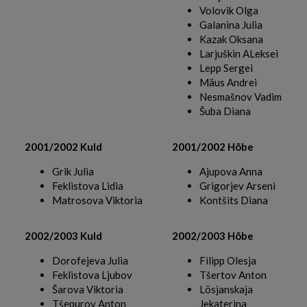
Volovik Olga
Galanina Julia
Kazak Oksana
Larjuškin ALeksei
Lepp Sergei
Mäus Andrei
Nesmašnov Vadim
Šuba Diana
2001/2002 Kuld
2001/2002 Hõbe
Grik Julia
Ajupova Anna
Feklistova Lidia
Grigorjev Arseni
Matrosova Viktoria
Kontšits Diana
2002/2003 Kuld
2002/2003 Hõbe
Dorofejeva Julia
Filipp Olesja
Feklistova Ljubov
Tšertov Anton
Šarova Viktoria
Lõsjanskaja
Tšepurov Anton
Jekaterina