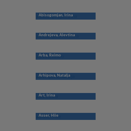
Abisogomjan, Irina
Andrejeva, Alevtina
Arba, Reimo
Arhipova, Natalja
Art, Irina
Asser, Hiie