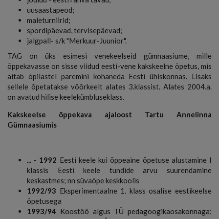
uusaastapeod;
maleturniirid;
spordipäevad, tervisepäevad;
jalgpall- s/k "Merkuur-Juunior".
TAG on üks esimesi venekeelseid gümnaasiume, mille
õppekavasse on sisse viidud eesti-vene kakskeelne õpetus, mis
aitab õpilastel paremini kohaneda Eesti ühiskonnas. Lisaks
sellele õpetatakse võõrkeelt alates 3.klassist. Alates 2004.a.
on avatud hilise keelekümbluseklass.
Kakskeelse õppekava ajaloost Tartu Annelinna
Gümnaasiumis
... - 1992
Eesti keele kui õppeaine õpetuse alustamine I
klassis Eesti keele tundide arvu suurendamine
keskastmes; nn süvaõpe keskkoolis
1992/93
Eksperimentaalne 1. klass osalise eestikeelse
õpetusega
1993/94
Koostöö algus TÜ pedagoogikaosakonnaga;