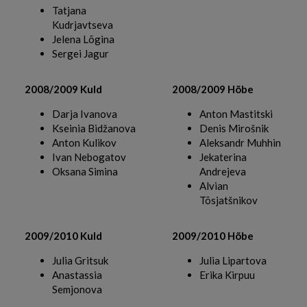
Tatjana
Kudrjavtseva
Jelena Lõgina
Sergei Jagur
2008/2009 Kuld
2008/2009 Hõbe
Darja Ivanova
Anton Mastitski
Kseinia Bidžanova
Denis Mirošnik
Anton Kulikov
Aleksandr Muhhin
Ivan Nebogatov
Jekaterina
Oksana Simina
Andrejeva
Alvian
Tõsjatšnikov
2009/2010 Kuld
2009/2010 Hõbe
Julia Gritsuk
Julia Lipartova
Anastassia
Erika Kirpuu
Semjonova