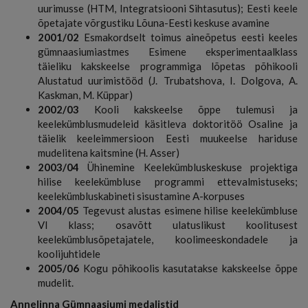
uurimusse (HTM, Integratsiooni Sihtasutus); Eesti keele
õpetajate võrgustiku Lõuna-Eesti keskuse avamine
2001/02
Esmakordselt toimus aineõpetus eesti keeles
gümnaasiumiastmes Esimene eksperimentaalklass
täieliku kakskeelse programmiga lõpetas põhikooli
Alustatud uurimistööd (J. Trubatshova, I. Dolgova, A.
Kaskman, M. Küppar)
2002/03
Kooli kakskeelse õppe tulemusi ja
keelekümblusmudeleid käsitleva doktoritöö Osaline ja
täielik keeleimmersioon Eesti muukeelse hariduse
mudelitena kaitsmine (H. Asser)
2003/04
Ühinemine Keelekümbluskeskuse projektiga
hilise keelekümbluse programmi ettevalmistuseks;
keelekümbluskabineti sisustamine A-korpuses
2004/05
Tegevust alustas esimene hilise keelekümbluse
VI klass; osavõtt ulatuslikust koolitusest
keelekümblusõpetajatele, koolimeeskondadele ja
koolijuhtidele
2005/06
Kogu põhikoolis kasutatakse kakskeelse õppe
mudelit.
Annelinna Gümnaasiumi medalistid