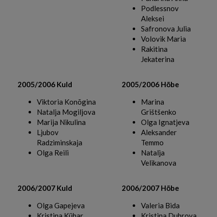
Podlessnov
Aleksei
Safronova Julia
Volovik Maria
Rakitina
Jekaterina
2005/2006 Kuld
2005/2006 Hõbe
Viktoria Konõgina
Marina
Natalja Mogiljova
Grištšenko
Marija Nikulina
Olga Ignatjeva
Ljubov
Aleksander
Radziminskaja
Temmo
Olga Reili
Natalja
Velikanova
2006/2007 Kuld
2006/2007 Hõbe
Olga Gapejeva
Valeria Bida
Kristina Kübar
Kristina Dubrova