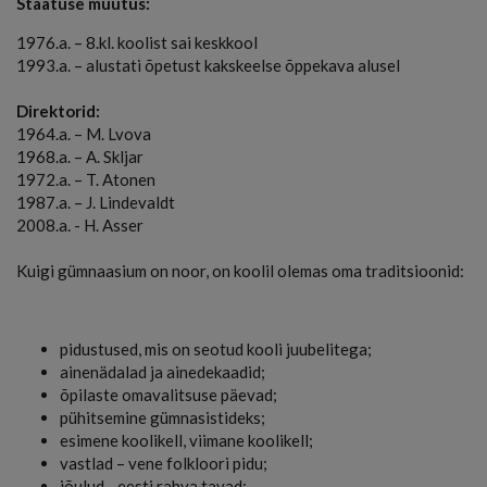
Staatuse muutus:
1976.a. – 8.kl. koolist sai keskkool
1993.a. – alustati õpetust kakskeelse õppekava alusel
Direktorid:
1964.a. – M. Lvova
1968.a. – A. Skljar
1972.a. – T. Atonen
1987.a. – J. Lindevaldt
2008.a. - H. Asser
Kuigi gümnaasium on noor, on koolil olemas oma traditsioonid:
pidustused, mis on seotud kooli juubelitega;
ainenädalad ja ainedekaadid;
õpilaste omavalitsuse päevad;
pühitsemine gümnasistideks;
esimene koolikell, viimane koolikell;
vastlad – vene folkloori pidu;
jõulud - eesti rahva tavad;