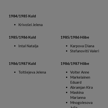
1984/1985 Kuld
Krivošei Jelena
1985/1986 Kuld
1985/1986 Hõbe
Intal Natalja
Karpova Diana
Stefanovitš Valeri
1986/1987 Kuld
1986/1987 Hõbe
Toltšejeva Jelena
Volter Anne
Markelainen
Eduard
Abramjan Kira
Maskina
Marianna
Mnogolesova
Julia