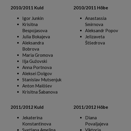
2010/2011 Kuld
2010/2011 Hõbe
Igor Junkin
Anastassia
Krisitna
Smirnova
Bespojasova
Aleksandr Popov
Julia Bokajeva
Jelizaveta
Aleksandra
Štšedrova
Bobrova
Maria Gromova
Ilja Gužovski
Anna Portnova
Aleksei Dolgov
Stanislav Mutsenjuk
Anton Malõšev
Krisitna Šabanova
2011/2012 Kuld
2011/2012 Hõbe
Jekaterina
Diana
Konstantinova
Povaljajeva
Svetlana Amelina
Viktoria