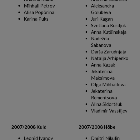
Mihhail Petrov
Aleksandra
Alisa Popõrina
Golubeva
Karina Puks
Juri Kagan
Svetlana Kurdjuk
Anna Kutšinskaja
Nadežda
Šabanova
Darja Zarudnjaja
Natalja Arhipenko
Anna Kazak
Jekaterina
Maksimova
Olga Mihhailova
Jekaterina
Rementsova
Alina Sidortšuk
Vladimir Vassiljev
2007/2008 Kuld
2007/2008 Hõbe
Leonid Ivanov
Dmitri Nikulin