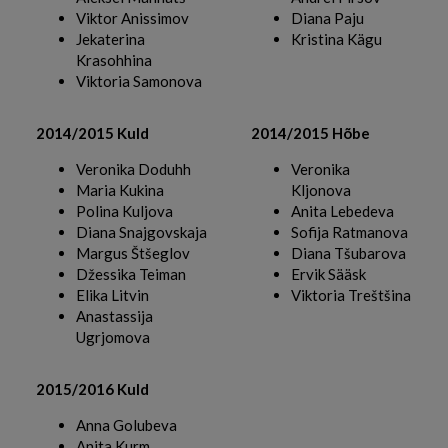
Viktor Anissimov
Diana Paju
Jekaterina
Kristina Kägu
Krasohhina
Viktoria Samonova
2014/2015 Kuld
2014/2015 Hõbe
Veronika Doduhh
Veronika
Maria Kukina
Kljonova
Polina Kuljova
Anita Lebedeva
Diana Snajgovskaja
Sofija Ratmanova
Margus Štšeglov
Diana Tšubarova
Džessika Teiman
Ervik Sääsk
Elika Litvin
Viktoria Treštšina
Anastassija
Ugrjomova
2015/2016 Kuld
Anna Golubeva
Anita Kurm