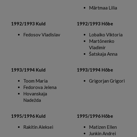
Märtmaa Lilia
1992/1993 Kuld
1992/1993 Hõbe
Fedosov Vladislav
Lobaiko Viktoria
Martõnenko
Vladimir
Šatskaja Anna
1993/1994 Kuld
1993/1994 Hõbe
Toom Maria
Grigorjan Grigori
Fedorova Jelena
Hovanskaja
Nadežda
1995/1996 Kuld
1995/1996 Hõbe
Rakitin Aleksei
Matizen Ellen
Junkin Andrei