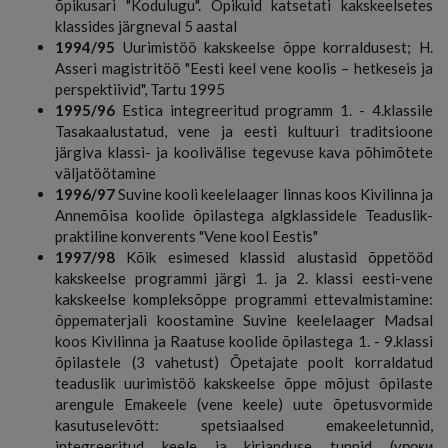
õpikusari "Kodulugu". Õpikuid katsetati kakskeelsetes
klassides järgneval 5 aastal
1994/95
Uurimistöö kakskeelse õppe korraldusest; H.
Asseri magistritöö "Eesti keel vene koolis – hetkeseis ja
perspektiivid", Tartu 1995
1995/96
Estica integreeritud programm 1. - 4.klassile
Tasakaalustatud, vene ja eesti kultuuri traditsioone
järgiva klassi- ja koolivälise tegevuse kava põhimõtete
väljatöötamine
1996/97
Suvine kooli keelelaager linnas koos Kivilinna ja
Annemõisa koolide õpilastega algklassidele Teaduslik-
praktiline konverents "Vene kool Eestis"
1997/98
Kõik esimesed klassid alustasid õppetööd
kakskeelse programmi järgi 1. ja 2. klassi eesti-vene
kakskeelse kompleksõppe programmi ettevalmistamine:
õppematerjali koostamine Suvine keelelaager Madsal
koos Kivilinna ja Raatuse koolide õpilastega 1. - 9.klassi
õpilastele (3 vahetust) Õpetajate poolt korraldatud
teaduslik uurimistöö kakskeelse õppe mõjust õpilaste
arengule Emakeele (vene keele) uute õpetusvormide
kasutuselevõtt: spetsiaalsed emakeeletunnid,
integreeritud keele ja kirjanduse tunnid (уроки