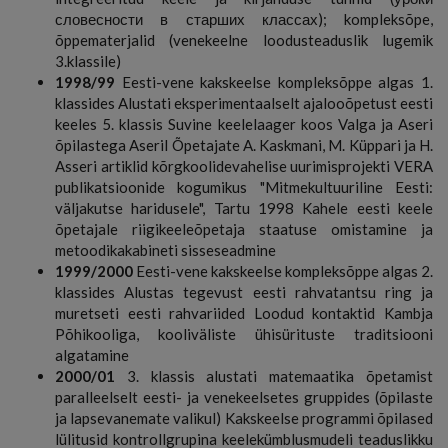
словесности в старших классах); kompleksõpe,
õppematerjalid (venekeelne loodusteaduslik lugemik
3.klassile)
1998/99
Eesti-vene kakskeelse kompleksõppe algas 1.
klassides Alustati eksperimentaalselt ajalooõpetust eesti
keeles 5. klassis Suvine keelelaager koos Valga ja Aseri
õpilastega Aseril Õpetajate A. Kaskmani, M. Küppari ja H.
Asseri artiklid kõrgkoolidevahelise uurimisprojekti VERA
publikatsioonide kogumikus "Mitmekultuuriline Eesti:
väljakutse haridusele", Tartu 1998 Kahele eesti keele
õpetajale riigikeeleõpetaja staatuse omistamine ja
metoodikakabineti sisseseadmine
1999/2000
Eesti-vene kakskeelse kompleksõppe algas 2.
klassides Alustas tegevust eesti rahvatantsu ring ja
muretseti eesti rahvariided Loodud kontaktid Kambja
Põhikooliga, kooliväliste ühisürituste traditsiooni
algatamine
2000/01
3. klassis alustati matemaatika õpetamist
paralleelselt eesti- ja venekeelsetes gruppides (õpilaste
ja lapsevanemate valikul) Kakskeelse programmi õpilased
lülitusid kontrollgrupina keelekümblusmudeli teaduslikku