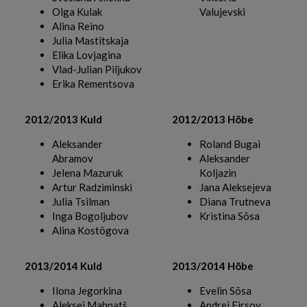
Olga Kulak
Valujevski
Alina Reino
Julia Mastitskaja
Elika Lovjagina
Vlad-Julian Piljukov
Erika Rementsova
2012/2013 Kuld
2012/2013 Hõbe
Aleksander
Roland Bugai
Abramov
Aleksander
Jelena Mazuruk
Koljazin
Artur Radziminski
Jana Aleksejeva
Julia Tsilman
Diana Trutneva
Inga Bogoljubov
Kristina Sõsa
Alina Kostõgova
2013/2014 Kuld
2013/2014 Hõbe
Ilona Jegorkina
Evelin Sõsa
Aleksei Mahnatš
Andrei Firsov