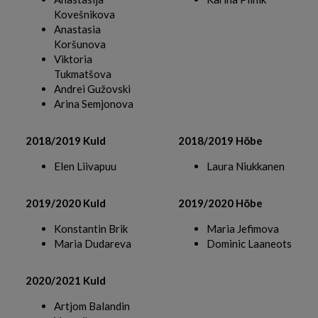
Kovešnikova
Anastasia
Koršunova
Viktoria
Tukmatšova
Andrei Gužovski
Arina Semjonova
2018/2019 Kuld
2018/2019 Hõbe
Elen Liivapuu
Laura Niukkanen
2019/2020 Kuld
2019/2020 Hõbe
Konstantin Brik
Maria Jefimova
Maria Dudareva
Dominic Laaneots
2020/2021 Kuld
Artjom Balandin