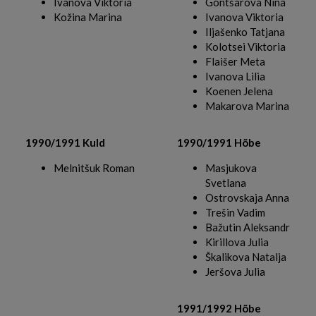
Ivanova Viktoria
Gontšarova Nina
Kožina Marina
Ivanova Viktoria
Iljašenko Tatjana
Kolotsei Viktoria
Flaišer Meta
Ivanova Lilia
Koenen Jelena
Makarova Marina
1990/1991 Kuld
1990/1991 Hõbe
Melnitšuk Roman
Masjukova
Svetlana
Ostrovskaja Anna
Trešin Vadim
Bažutin Aleksandr
Kirillova Julia
Škalikova Natalja
Jeršova Julia
1991/1992 Hõbe